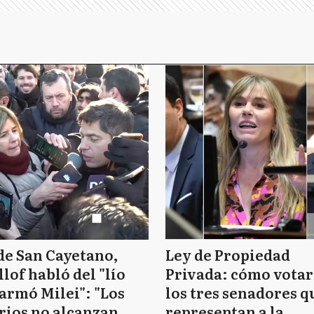
de San Cayetano,
Ley de Propiedad
llof habló del "lío
Privada: cómo vota
armó Milei": "Los
los tres senadores q
rios no alcanzan
representan a la