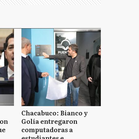
Chacabuco: Bianco y
ron
Golía entregaron
ue
computadoras a
estudiantes e