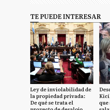
TE PUEDE INTERESAR
Ley de inviolabilidad de
Des
la propiedad privada:
Kici
De qué se trata el
que 
proyecto de desalojo
sala