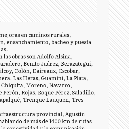
 mejoras en caminos rurales,
n, ensanchamiento, bacheo y puesta
las.
n las obras son Adolfo Alsina,
Baradero, Benito Juárez, Berazategui,
ilcoy, Colón, Daireaux, Escobar,
neral Las Heras, Guaminí, La Plata,
r Chiquita, Moreno, Navarro,
e Perón, Rojas, Roque Pérez, Saladillo,
, Tapalqué, Trenque Lauquen, Tres
Infraestructura provincial, Agustín
hablando de más de 1400 km de rutas
 la conectividad y la comunicación