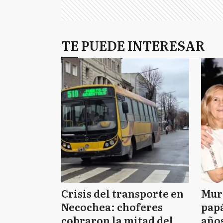
TE PUEDE INTERESAR
Crisis del transporte en
Muri
Necochea: choferes
papá
cobraron la mitad del
años