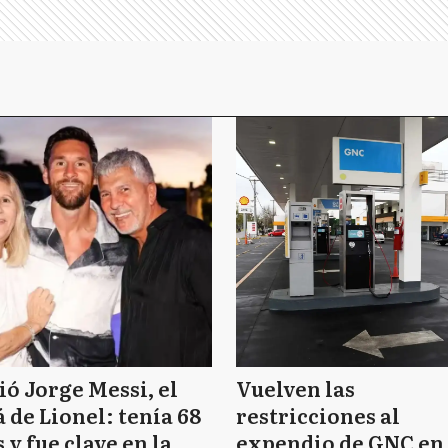
ó Jorge Messi, el
Vuelven las
 de Lionel: tenía 68
restricciones al
 y fue clave en la
expendio de GNC en