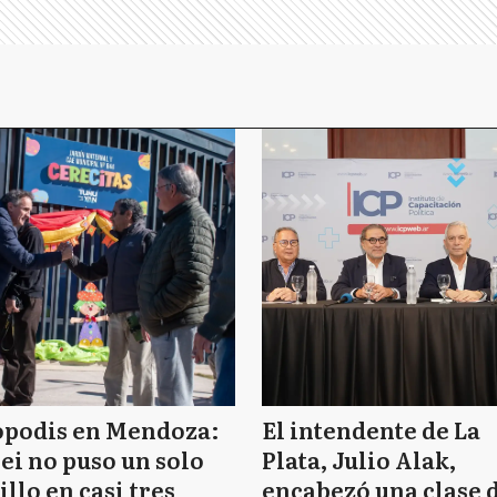
opodis en Mendoza:
El intendente de La
ei no puso un solo
Plata, Julio Alak,
illo en casi tres
encabezó una clase 