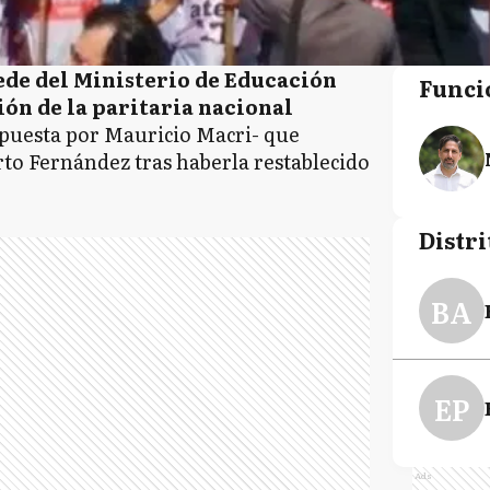
 sede del Ministerio de Educación
Funci
ón de la paritaria nacional
mpuesta por Mauricio Macri- que
to Fernández tras haberla restablecido
Distri
BA
EP
Ads