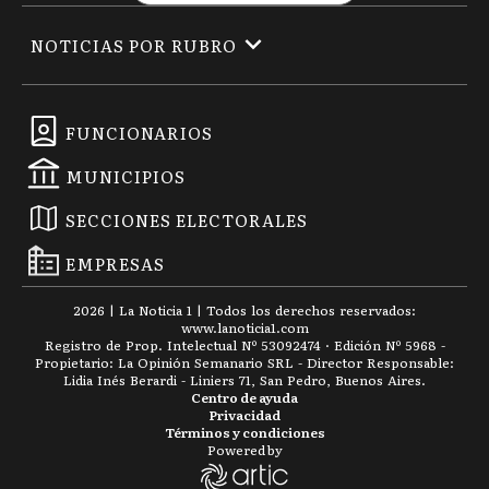
NOTICIAS POR RUBRO
FUNCIONARIOS
MUNICIPIOS
SECCIONES ELECTORALES
EMPRESAS
2026
|
La Noticia 1
| Todos los derechos reservados:
www.
lanoticia1.com
Registro de Prop. Intelectual Nº 53092474 · Edición Nº
5968
-
Propietario: La Opinión Semanario SRL - Director Responsable:
Lidia Inés Berardi - Liniers 71, San Pedro, Buenos Aires.
Centro de ayuda
Privacidad
Términos y condiciones
Powered by