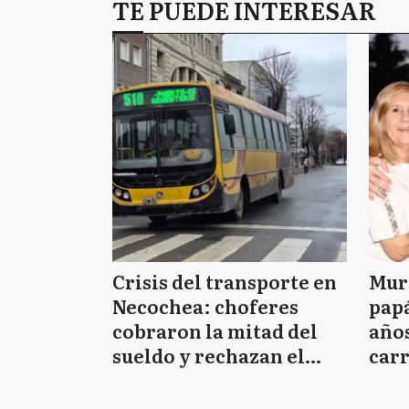
TE PUEDE INTERESAR
Crisis del transporte en
Muri
Necochea: choferes
papá
cobraron la mitad del
años
sueldo y rechazan el
carr
aguinaldo en seis cuotas
arg