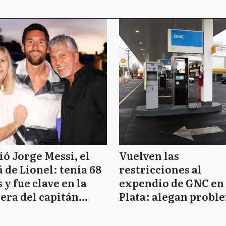
ó Jorge Messi, el
Vuelven las
 de Lionel: tenía 68
restricciones al
 y fue clave en la
expendio de GNC en
era del capitán
Plata: alegan probl
entino
en el transporte