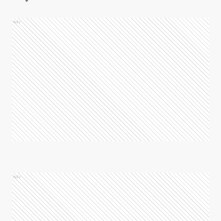
Ads
Ads