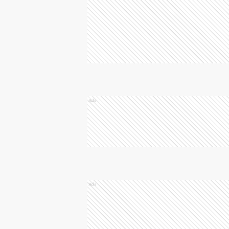
Ads
Ads