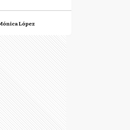
Mónica López
Malena Baro
Nora De Lucía
Juan José Amondarain
Héctor Luis Vitale