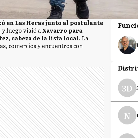
 en Las Heras junto al postulante
Funci
,
y luego viajó a
Navarro para
z, cabeza de la lista local.
La
sas, comercios y encuentros con
Distri
3D
N