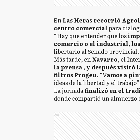
En Las Heras recorrió Agroi
centro comercial
para dialog
“Hay que entender que los
impu
comercio o el industrial, lo
libertario al Senado provincial.
Más tarde, en
Navarro
, el Int
la prensa , y después visitó 
filtros Progeu
. “V
amos a pin
ideas de la libertad y el trabaj
La jornada
finalizó en el tra
donde compartió un almuerzo co
Ads