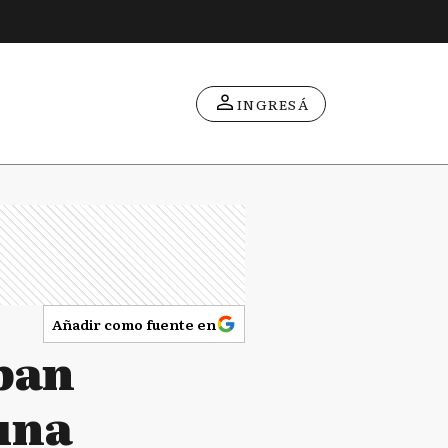
INGRESÁ
Añadir como fuente en
pan
una