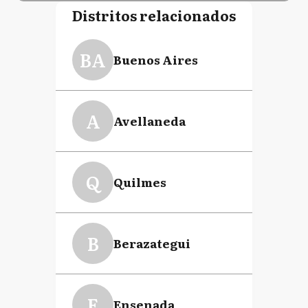
Distritos relacionados
BA
Buenos Aires
A
Avellaneda
Q
Quilmes
B
Berazategui
E
Ensenada