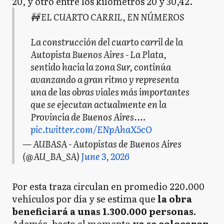
20, y otro entre los kilómetros 20 y 30,42.
🚧 EL CUARTO CARRIL, EN NÚMEROS
La construcción del cuarto carril de la
Autopista Buenos Aires - La Plata,
sentido hacia la zona Sur, continúa
avanzando a gran ritmo y representa
una de las obras viales más importantes
que se ejecutan actualmente en la
Provincia de Buenos Aires.…
pic.twitter.com/ENpAhaX5cO
— AUBASA - Autopistas de Buenos Aires
(@AU_BA_SA)
June 3, 2026
Por esta traza circulan en promedio 220.000
vehículos por día y se estima que
la obra
beneficiará a unas 1.300.000 personas.
Además, hasta el momento
ya se colocaron