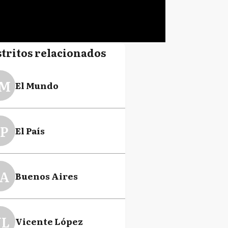
stritos relacionados
M
El Mundo
P
El País
A
Buenos Aires
L
Vicente López