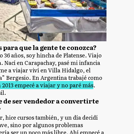
para que la gente te conozca?
 36 años, soy hincha de Platense. Viajo
. Nací en Carapachay, pasé mi infancia
me a viajar viví en Villa Hidalgo, el
” Bergesio. En Argentina trabajé como
 2013 empecé a viajar y no paré más
.
il.
 de ser vendedor a convertirte
?
, hice cursos también, y un día decidí
rave, sino por algunos problemas
ería ser un poco más libre. Ahí empecé a