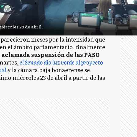
iércoles 23 de abril.
parecieron meses por la intensidad que
Ads
 en el ámbito parlamentario, finalmente
 aclamada suspensión de las PASO
 martes,
el Senado dio luz verde al proyecto
ial
y la cámara baja bonaerense se
imo miércoles 23 de abril a partir de las