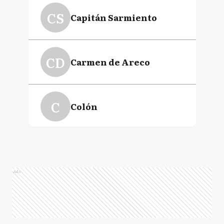
CS
Capitán Sarmiento
CD
Carmen de Areco
C
Colón
ED
Exaltación de la Cruz
Ads
P
Pergamino