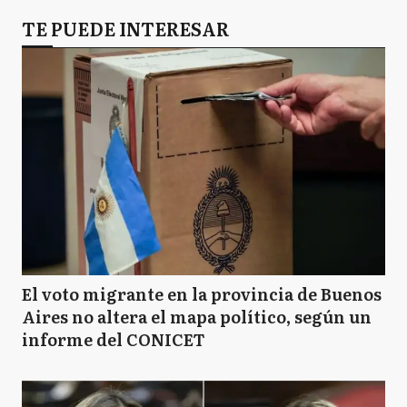
R
TE PUEDE INTERESAR
Ramallo
R
Rojas
S
Salto
SA
San Andrés de Giles
El voto migrante en la provincia de Buenos
Aires no altera el mapa político, según un
informe del CONICET
SA
San Antonio de Areco