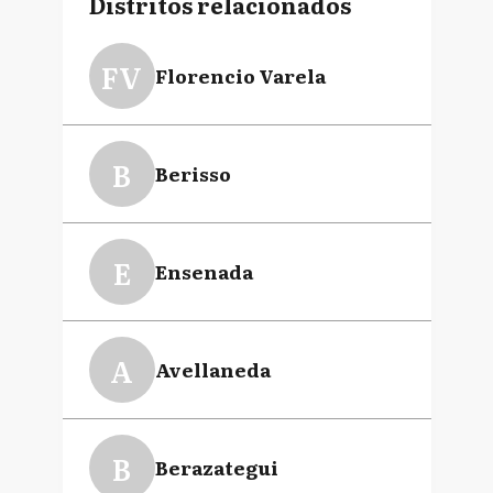
Distritos relacionados
FV
Florencio Varela
B
Berisso
E
Ensenada
A
Avellaneda
B
Berazategui