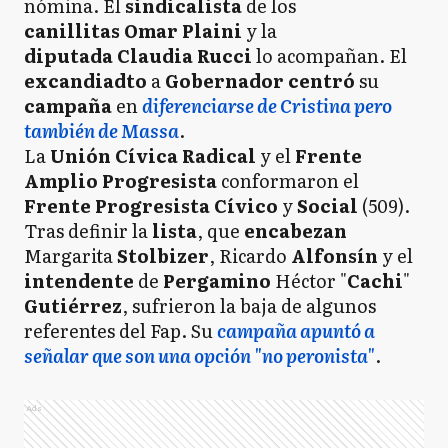
nómina. El
sindicalista
de los
canillitas Omar Plaini
y la
diputada
Claudia Rucci
lo acompañan. El
excandiadto
a
Gobernador
centró
su
campaña
en
diferenciarse de Cristina pero
también de Massa
.
La
Unión
Cívica
Radical
y el
Frente
Amplio
Progresista
conformaron el
Frente Progresista Cívico
y
Social
(509).
Tras definir la
lista
, que
encabezan
Margarita
Stolbizer
, Ricardo
Alfonsín
y el
intendente
de
Pergamino
Héctor "
Cachi
"
Gutiérrez
, sufrieron la baja de algunos
referentes del Fap. Su
campaña apuntó a
señalar que son una opción "no peronista"
.
Ads