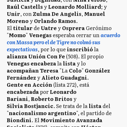
Raúl Castells
y
Leonardo Molliard
; y
Unir
, con
Zulma De Angelis
,
Manuel
Moreno
y
Orlando
Ramos
.
El
titular
de
Uatre
y
Osprera
Gerónimo
"
Momo
"
Venegas
esperaba cerrar un
acuerdo
con Massa pero el de Tigre no colmó sus
expectativas
, por lo que
inscribió
la
alianza Unión Con Fe
(508). El propio
Venegas
encabeza
la
lista
y lo
acompañan
Teresa
"La
Colo
"
González
Fernández
y
Alieto Guadagni
.
Gente en Acción
(lista 272), está
encabezada
por
Leonardo
Bariani
,
Roberto
Britos
y
Silvia Bostjancic
. Se trata de la
lista
del
"
nacionalismo
argentino
", el partido de
Biondini
. El
Movimiento Avanzada