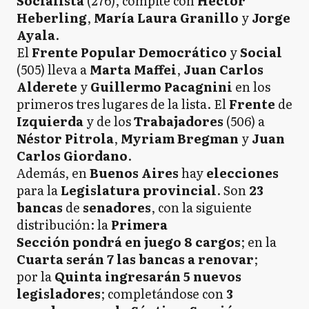
Socialista
(276), compite con
Héctor
Heberling
,
María
Laura
Granillo
y
Jorge
Ayala
.
El
Frente
Popular Democrático
y
Social
(505) lleva a
Marta Maffei
,
Juan Carlos
Alderete
y
Guillermo Pacagnini
en los
primeros tres lugares de la lista. El
Frente
de
Izquierda
y de los
Trabajadores
(506) a
Néstor
Pitrola
,
Myriam Bregman
y
Juan
Carlos Giordano
.
Además, en
Buenos Aires
hay
elecciones
para la
Legislatura provincial
. Son
23
bancas
de
senadores
, con la siguiente
distribución: la
Primera
Sección pondrá en juego 8 cargos
; en la
Cuarta serán 7 las bancas a renovar
;
por la
Quinta ingresarán 5 nuevos
legisladores
; completándose con
3