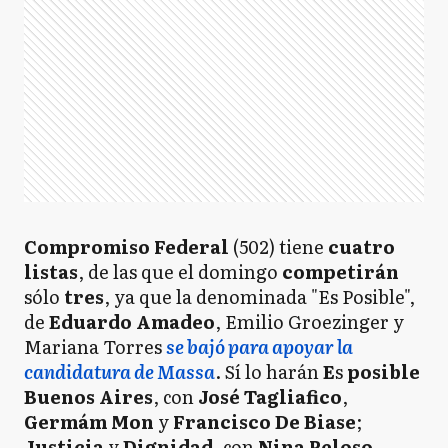
Compromiso
Federal
(502) tiene
cuatro
listas
, de las que el domingo
competirán
sólo
tres
, ya que la denominada "Es Posible",
de
Eduardo Amadeo
, Emilio Groezinger y
Mariana Torres
se bajó para apoyar la
candidatura de Massa
. Sí lo harán
E
s
posible
Buenos Aires
, con
José Tagliafico
,
Germám Mon
y
Francisco De
Biase
;
Justicia
y
Dignidad
, con
Nina Peloso
,