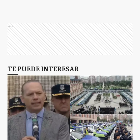
Francisco De Narvaez
Ads
Martín Insaurralde
TE PUEDE INTERESAR
Sergio Tomás Massa
Héctor Cachi Gutiérrez
Omar Plaini