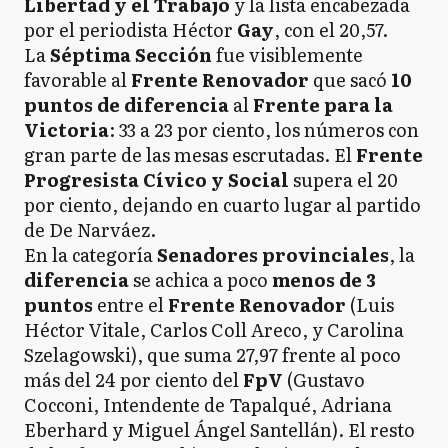
Libertad y el Trabajo
y la lista encabezada
por el periodista Héctor
Gay
, con el 20,57.
La
Séptima Sección
fue visiblemente
favorable al
Frente Renovador
que sacó
10
puntos de diferencia
al
Frente para la
Victoria
: 33 a 23 por ciento, los números con
gran parte de las mesas escrutadas. El
Frente
Progresista Cívico y Social
supera el 20
por ciento, dejando en cuarto lugar al partido
de De Narváez.
En la categoría
Senadores provinciales
, la
diferencia
se achica a poco
menos de 3
puntos
entre el
Frente Renovador
(Luis
Héctor Vitale, Carlos Coll Areco, y Carolina
Szelagowski), que suma 27,97 frente al poco
más del 24 por ciento del
FpV
(Gustavo
Cocconi, Intendente de Tapalqué, Adriana
Eberhard y Miguel Ángel Santellán). El resto