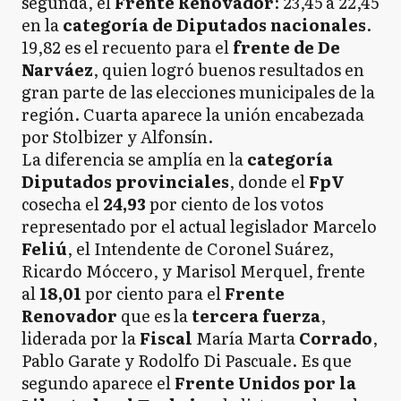
segunda, el
Frente Renovador
: 23,45 a 22,45
en la
categoría de Diputados nacionales
.
19,82 es el recuento para el
frente de De
Narváez
, quien logró buenos resultados en
gran parte de las elecciones municipales de la
región. Cuarta aparece la unión encabezada
por Stolbizer y Alfonsín.
La diferencia se amplía en la
categoría
Diputados provinciales
, donde el
FpV
cosecha el
24,93
por ciento de los votos
representado por el actual legislador Marcelo
Feliú
, el Intendente de Coronel Suárez,
Ricardo Móccero, y Marisol Merquel, frente
al
18,01
por ciento para el
Frente
Renovador
que es la
tercera fuerza
,
liderada por la
Fiscal
María Marta
Corrado
,
Pablo Garate y Rodolfo Di Pascuale. Es que
segundo aparece el
Frente Unidos por la