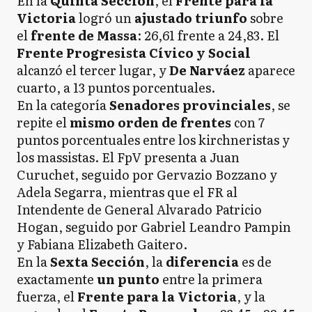
En la
Quinta Sección
, el
Frente para la
Victoria
logró un
ajustado triunfo
sobre
el
frente de Massa
: 26,61 frente a 24,83. El
Frente Progresista Cívico y Social
alcanzó el tercer lugar, y
De Narváez
aparece
cuarto, a 13 puntos porcentuales.
En la categoría
Senadores provinciales
, se
repite el
mismo orden de frentes
con 7
puntos porcentuales entre los kirchneristas y
los massistas. El FpV presenta a Juan
Curuchet, seguido por Gervazio Bozzano y
Adela Segarra, mientras que el FR al
Intendente de General Alvarado Patricio
Hogan, seguido por Gabriel Leandro Pampin
y Fabiana Elizabeth Gaitero.
En la
Sexta Sección
, la
diferencia
es de
exactamente
un punto
entre la primera
fuerza, el
Frente para la Victoria
, y la