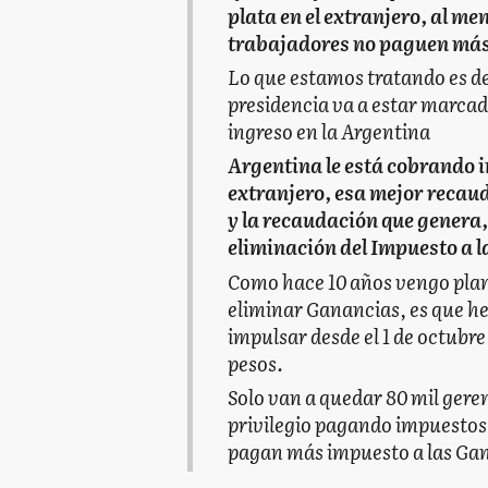
plata en el extranjero, al me
trabajadores no paguen más 
Lo que estamos tratando es de
presidencia va a estar marcada
ingreso en la Argentina
Argentina le está cobrando i
extranjero, esa mejor recau
y la recaudación que genera,
eliminación del Impuesto a 
Como hace 10 años vengo pla
eliminar Ganancias, es que h
impulsar desde el 1 de octubr
pesos.
Solo van a quedar 80 mil gere
privilegio pagando impuestos 
pagan más impuesto a las Gan