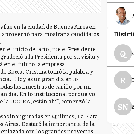
s fue en la ciudad de Buenos Aires en
Distri
n aprovechó para mostrar a candidatos
s.
n el inicio del acto, fue el Presidente
Q
gradeció a la Presidenta por su visita y
á en el futuro la empresa.
o de Rocca, Cristina tomó la palabra y
R
ncia. "Hoy es un gran día en lo
todas las muestras de cariño por mi
an día. En lo institucional porque yo
de la UOCRA, están ahí", comenzó la
SN
cosas inauguradas en Quilmes, La Plata,
 Aires. Destacó la importancia de la
Ads
a, enlazada con los grandes proyectos