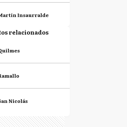
Martín Insaurralde
tos relacionados
Daniel Osvaldo Scioli
Quilmes
Ramallo
San Nicolás