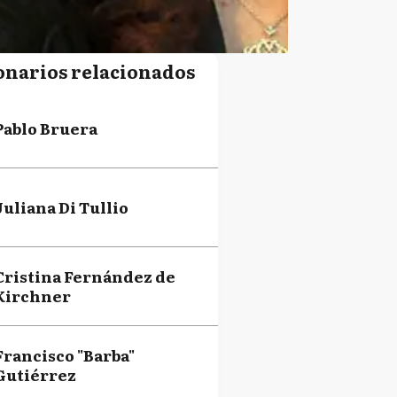
onarios relacionados
Pablo Bruera
Juliana Di Tullio
Cristina Fernández de
Kirchner
Francisco "Barba"
Gutiérrez