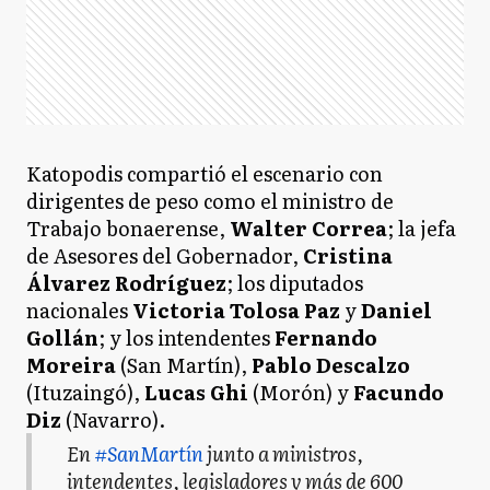
Katopodis compartió el escenario con
dirigentes de peso como el ministro de
Trabajo bonaerense,
Walter Correa
; la jefa
de Asesores del Gobernador,
Cristina
Álvarez Rodríguez
; los diputados
nacionales
Victoria Tolosa Paz
y
Daniel
Gollán
; y los intendentes
Fernando
Moreira
(San Martín),
Pablo Descalzo
(Ituzaingó),
Lucas Ghi
(Morón) y
Facundo
Diz
(Navarro).
En
#SanMartín
junto a ministros,
intendentes, legisladores y más de 600