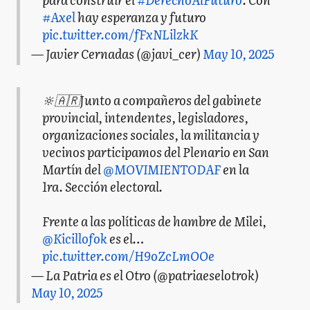
#Axel
hay esperanza y futuro
pic.twitter.com/fFxNLilzkK
— Javier Cernadas (@javi_cer)
May 10, 2025
🔆🇦🇷Junto a compañeros del gabinete
provincial, intendentes, legisladores,
organizaciones sociales, la militancia y
vecinos participamos del Plenario en San
Martín del
@MOVIMIENTODAF
en la
1ra. Sección electoral.
Frente a las políticas de hambre de Milei,
@Kicillofok
es el…
pic.twitter.com/H9oZcLmOOe
— La Patria es el Otro (@patriaeselotrok)
May 10, 2025