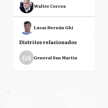
Walter Correa
Lucas Hernán Ghi
Distritos relacionados
Daniel Gollán
GS
General San Martín
Fernando Adrián
Moreira
Cristina Álvarez
Ads
Rodríguez