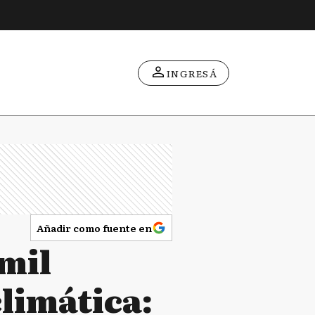
INGRESÁ
Añadir como fuente en
 mil
limática: