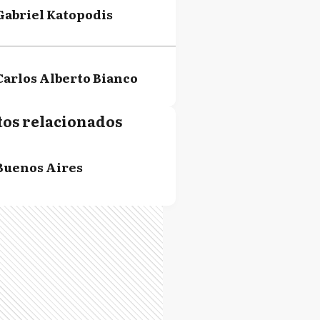
Gabriel Katopodis
Carlos Alberto Bianco
tos relacionados
Eduardo Ricardo
Aparicio
Buenos Aires
Pablo Julio López
Axel Kicillof