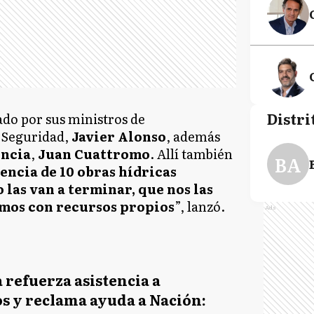
Distri
do por sus ministros de
e Seguridad,
Javier Alonso
, además
incia
,
Juan Cuattromo
. Allí también
BA
encia de 10 obras hídricas
o las van a terminar, que nos las
amos con recursos propios
”, lanzó.
Ads
 refuerza asistencia a
s y reclama ayuda a Nación: