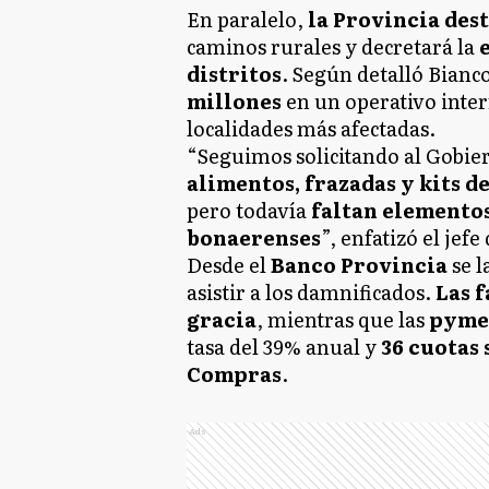
En paralelo,
la Provincia des
caminos rurales y decretará la
distritos
. Según detalló Bianco
millones
en un operativo interm
localidades más afectadas.
“Seguimos solicitando al Gobie
alimentos, frazadas y kits d
pero todavía
faltan elementos
bonaerenses
”, enfatizó el jef
Desde el
Banco Provincia
se l
asistir a los damnificados.
Las 
gracia
, mientras que las
pymes
tasa del 39% anual y
36 cuotas 
Compras
.
Ads