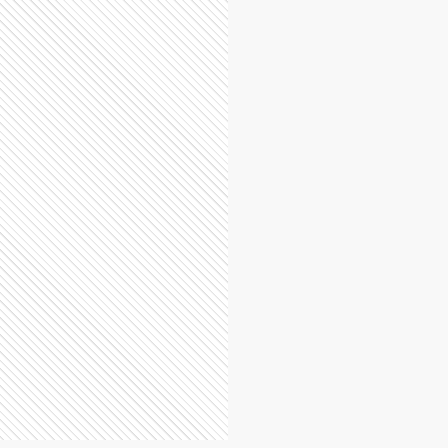
Andrés "Cuervo"
Larroque
Juan Carlos "Chinchu"
Gasparini