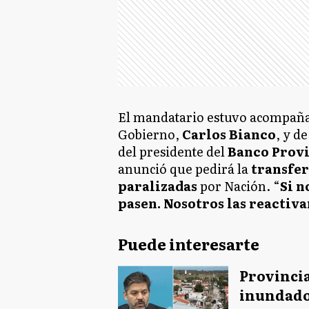
El mandatario estuvo acompaña
Gobierno,
Carlos Bianco
, y d
del presidente del
Banco Prov
anunció que pedirá la
transfer
paralizadas
por Nación. “
Si n
pasen. Nosotros las reactiv
Puede interesarte
Provincia
inundado