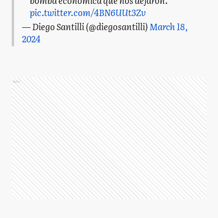
bomba económica que nos dejaron.
pic.twitter.com/4BN6UUt3Zv
— Diego Santilli (@diegosantilli)
March 18,
2024
Ads