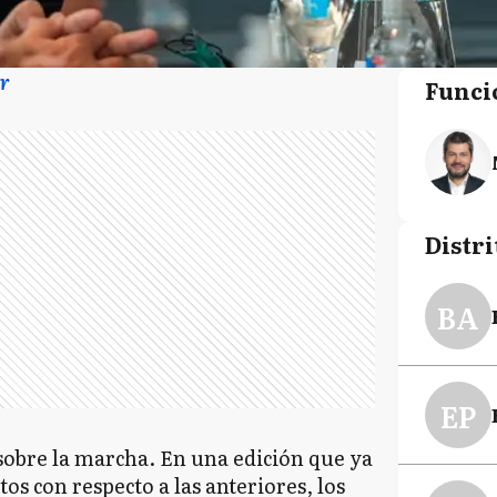
r
Funci
Distri
BA
EP
 sobre la marcha. En una edición que ya
os con respecto a las anteriores, los