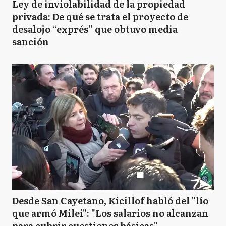
Ley de inviolabilidad de la propiedad
privada: De qué se trata el proyecto de
desalojo “exprés” que obtuvo media
sanción
Desde San Cayetano, Kicillof habló del "lío
que armó Milei": "Los salarios no alcanzan
para cubrir cuestiones básicas"