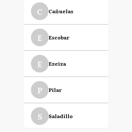
C
Cañuelas
E
Escobar
E
Ezeiza
P
Pilar
S
Saladillo