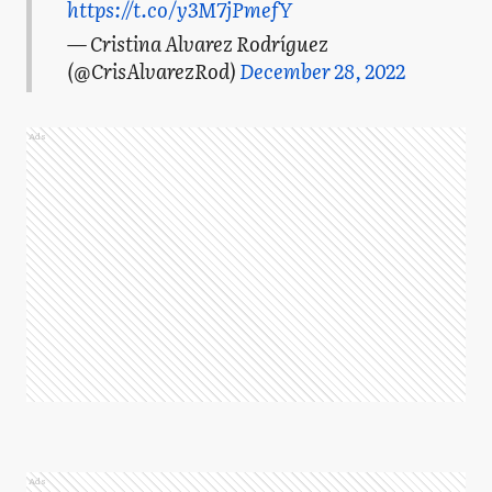
https://t.co/y3M7jPmefY
— Cristina Alvarez Rodríguez
(@CrisAlvarezRod)
December 28, 2022
Ads
Ads