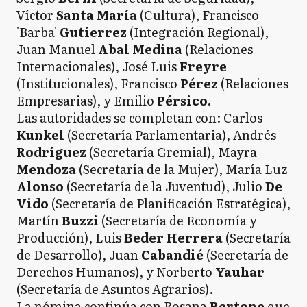
Víctor
Santa María
(Cultura), Francisco
'Barba'
Gutierrez
(Integración Regional),
Juan Manuel
Abal Medina
(Relaciones
Internacionales), José Luis
Freyre
(Institucionales), Francisco
Pérez
(Relaciones
Empresarias), y Emilio
Pérsico.
Las autoridades se completan con: Carlos
Kunkel
(Secretaría Parlamentaria), Andrés
Rodríguez
(Secretaría Gremial), Mayra
Mendoza
(Secretaría de la Mujer), María Luz
Alonso
(Secretaría de la Juventud), Julio
De
Vido
(Secretaría de Planificación Estratégica),
Martín
Buzzi
(Secretaría de Economía y
Producción), Luis
Beder Herrera
(Secretaría
de Desarrollo), Juan
Cabandié
(Secretaría de
Derechos Humanos), y Norberto
Yauhar
(Secretaría de Asuntos Agrarios).
La nómina continúa con Rosana
Bertone
que