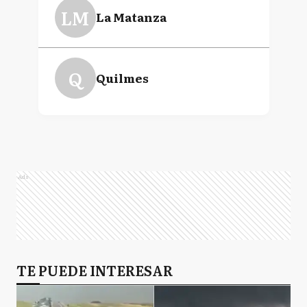
LM
La Matanza
Julio De Vido
Q
Quilmes
Eduardo Enrique "Wado"
De Pedro
Jorge Milton Capitanich
Ads
Fernando "Chino"
Navarro
TE PUEDE INTERESAR