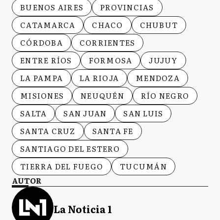
BUENOS AIRES
PROVINCIAS
CATAMARCA
CHACO
CHUBUT
CÓRDOBA
CORRIENTES
ENTRE RÍOS
FORMOSA
JUJUY
LA PAMPA
LA RIOJA
MENDOZA
MISIONES
NEUQUÉN
RÍO NEGRO
SALTA
SAN JUAN
SAN LUIS
SANTA CRUZ
SANTA FE
SANTIAGO DEL ESTERO
TIERRA DEL FUEGO
TUCUMÁN
AUTOR
La Noticia 1