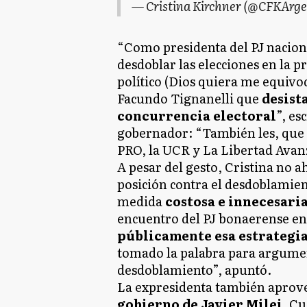
— Cristina Kirchner (@CFKArg
“Como presidenta del PJ naciona
desdoblar las elecciones en la p
político (Dios quiera me equivo
Facundo Tignanelli que
desist
concurrencia electoral
”, es
gobernador: “También les, que
PRO, la UCR y La Libertad Avan
A pesar del gesto, Cristina no a
posición contra el desdoblamien
medida
costosa e innecesari
encuentro del PJ bonaerense e
públicamente esa estrategi
tomado la palabra para argumen
desdoblamiento”, apuntó.
La expresidenta también aprov
gobierno de Javier Milei
. C