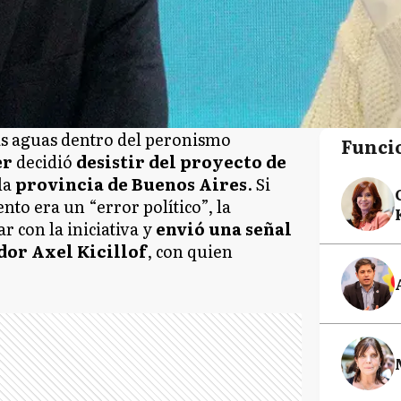
as aguas dentro del peronismo
Funci
er
decidió
desistir del proyecto de
la
provincia de Buenos Aires
. Si
to era un “error político”, la
r con la iniciativa y
envió una señal
or Axel Kicillof
, con quien