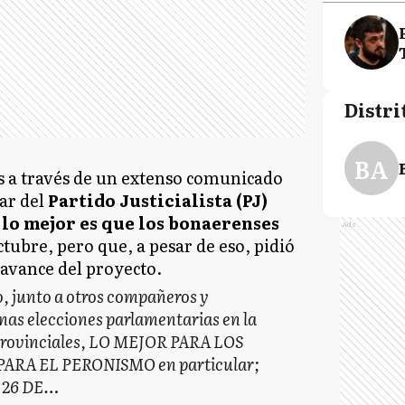
Distri
BA
es a través de un extenso comunicado
lar del
Partido Justicialista (PJ)
“
lo mejor es que los bonaerenses
Ads
octubre, pero que, a pesar de eso, pidió
 avance del proyecto.
o, junto a otros compañeros y
mas elecciones parlamentarias en la
provinciales, LO MEJOR PARA LOS
PARA EL PERONISMO en particular;
 26 DE…