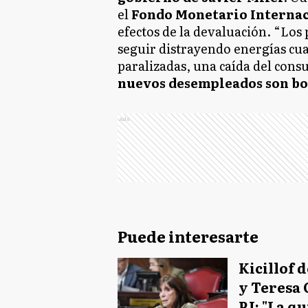
el
Fondo Monetario Interna
efectos de la devaluación. “Los
seguir distrayendo energías cu
paralizadas, una caída del con
nuevos desempleados son b
Ads
Puede interesarte
Kicillof 
y Teresa 
PJ: "La qu