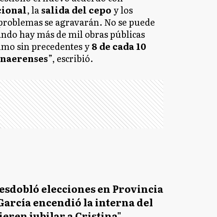
cional
, la
salida del cepo
y los
 problemas se agravarán. No se puede
ando hay más de mil obras públicas
sumo sin precedentes y
8 de cada 10
onaerenses
”, escribió.
desdobló elecciones en Provincia
García encendió la interna del
ieren jubilar a Cristina"