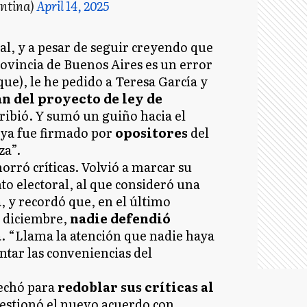
entina)
April 14, 2025
l, y a pesar de seguir creyendo que
rovincia de Buenos Aires es un error
que), le he pedido a Teresa García y
an del proyecto de ley de
cribió. Y sumó un guiño hacia el
 ya fue firmado por
opositores
del
za”.
horró críticas. Volvió a marcar su
to electoral, al que consideró una
a
, y recordó que, en el último
n diciembre,
nadie defendió
a
. “Llama la atención que nadie haya
tar las conveniencias del
echó para
redoblar sus críticas al
uestionó el nuevo acuerdo con