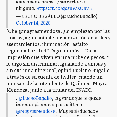
igualando a ambas y sin excluir a
ninguna.
https://t.co/qosuWXOBVH
— LUCHO BUGALLO (@LuchoBugallo)
October 14, 2020
"Che @mayrasmendoza. ¿Si empiezan por las
cloacas, agua potable, urbanización de villas y
asentamientos, iluminación, asfalto,
seguridad o salud? Digo, nomás... Da la
impresión que viven en una nube de pedos. Y
lo digo sin discriminar, igualando a ambas y
sin excluir a ninguna", opinó Luciano Bugallo
a través de su cuenta de twitter, citando un
mensaje de la intendente de Quilmes, Mayra
Mendoza, junto a la titular del INADI.
.
@LuchoBugallo
, lo grande que te queda
intentar picantear por twitter a
@mayrasmendoza
! Muy maleducado e