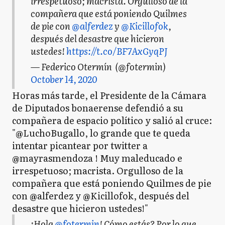
irrespetuoso; macrista. Orgulloso de la
compañera que está poniendo Quilmes
de pie con
@alferdez
y
@Kicillofok
,
después del desastre que hicieron
ustedes!
https://t.co/BF7AxGyqPJ
— Federico Otermín (@fotermin)
October 14, 2020
Horas más tarde, el Presidente de la Cámara
de Diputados bonaerense defendió a su
compañera de espacio político y salió al cruce:
"@LuchoBugallo, lo grande que te queda
intentar picantear por twitter a
@mayrasmendoza ! Muy maleducado e
irrespetuoso; macrista. Orgulloso de la
compañera que está poniendo Quilmes de pie
con @alferdez y @Kicillofok, después del
desastre que hicieron ustedes!"
¡Hola
@fotermin
! Cómo estás? Por lo que