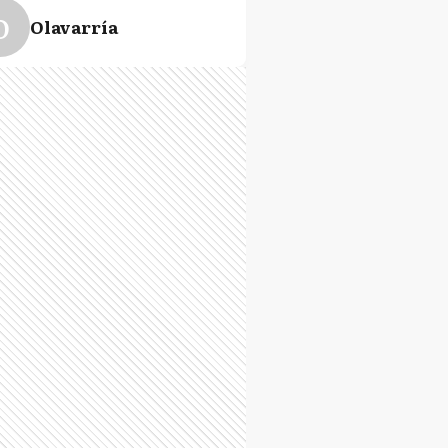
O
Olavarría
P
Pila
L
Vicente López