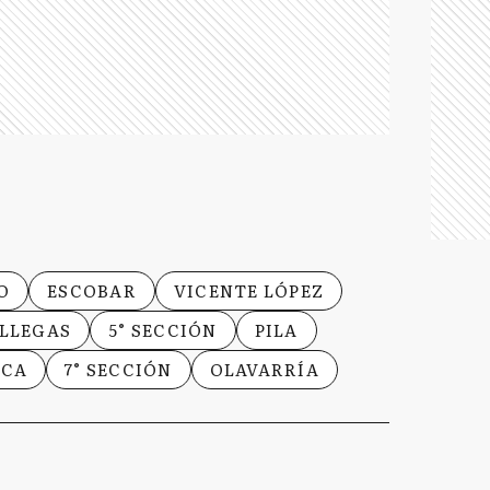
O
ESCOBAR
VICENTE LÓPEZ
ILLEGAS
5° SECCIÓN
PILA
NCA
7° SECCIÓN
OLAVARRÍA