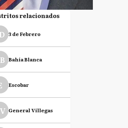
stritos relacionados
D
3 de Febrero
B
Bahía Blanca
E
Escobar
V
General Villegas