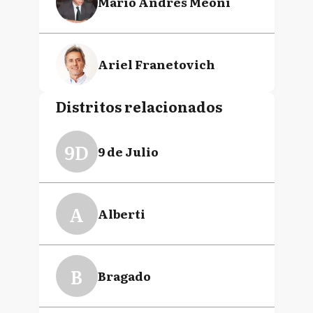
Mario Andrés Meoni
Ariel Franetovich
Distritos relacionados
Cristina Fernández de
Kirchner
9D
9 de Julio
Víctor Norberto De
Gennaro
A
Alberti
Néstor Pitrola
B
Bragado
Esteban Bullrich