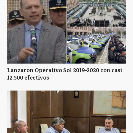
GA
General Arenales
GP
General Pinto
GV
General Viamonte
Lanzaron Operativo Sol 2019-2020 con casi
12.500 efectivos
GV
General Villegas
HY
Hipólito Yrigoyen