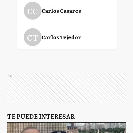
CC
Carlos Casares
Florencio Randazzo
CT
Carlos Tejedor
C
Chacabuco
Ads
C
Chivilcoy
FA
TE PUEDE INTERESAR
Florentino Ameghino