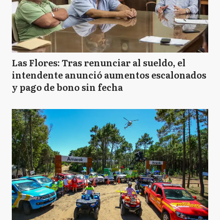
J
Junín
LN
Leandro N Alem
Las Flores: Tras renunciar al sueldo, el
intendente anunció aumentos escalonados
y pago de bono sin fecha
L
Lincoln
P
Pehuajó
R
Rivadavia