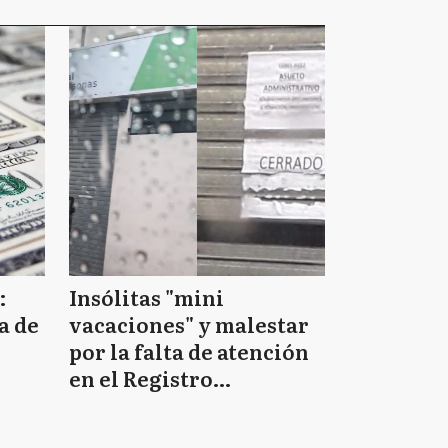
Ituzaingó
José C. Paz
La Matanza
:
Insólitas "mini
Lanús
a de
vacaciones" y malestar
por la falta de atención
en el Registro
Lobos
Provincial de las
Personas