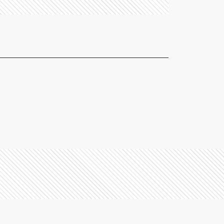
FV
GR
GS
GL
H