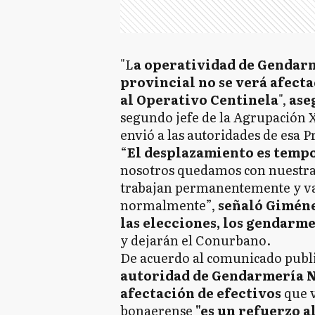
"L
a operatividad de Gendarm
provincial no se verá afecta
al Operativo Centinela
",
ase
segundo jefe de la Agrupación 
envió a las autoridades de esa 
“
El desplazamiento es tempor
nosotros quedamos con nuestra
trabajan permanentemente y va
normalmente”,
señaló Giméne
las elecciones, los gendarme
y dejarán el Conurbano.
De acuerdo al comunicado public
autoridad de Gendarmería N
afectación de efectivos
que v
bonaerense
"es un refuerzo a