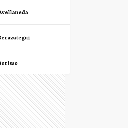
Avellaneda
Berazategui
Berisso
Brandsen
Campana