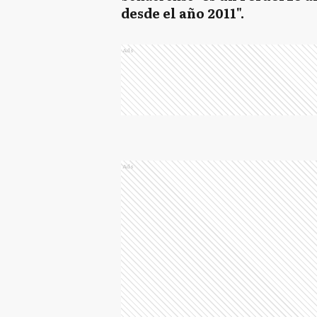
desde el año 2011".
Ads
Ads