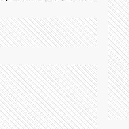
C
E
E
EE
E