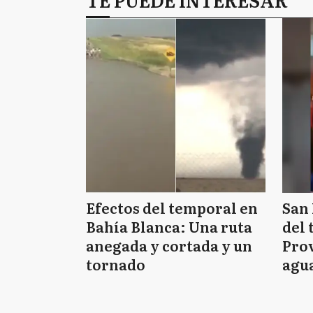
Efectos del temporal en
San 
Bahía Blanca: Una ruta
del 
anegada y cortada y un
Prov
tornado
agua
tie