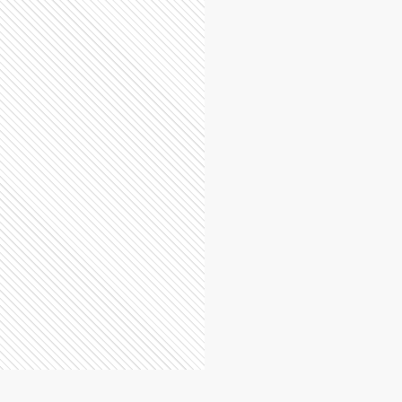
Cañuelas
Ensenada
Escobar
Esteban Echeverría
Ezeiza