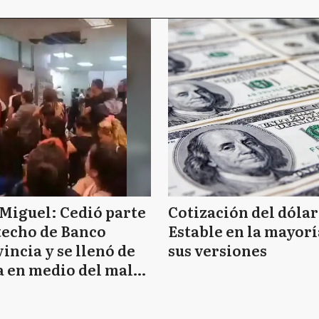
I
JC
LM
L
Miguel: Cedió parte
Cotización del dólar
techo de Banco
Estable en la mayorí
incia y se llenó de
sus versiones
 en medio del mal
L
mpo