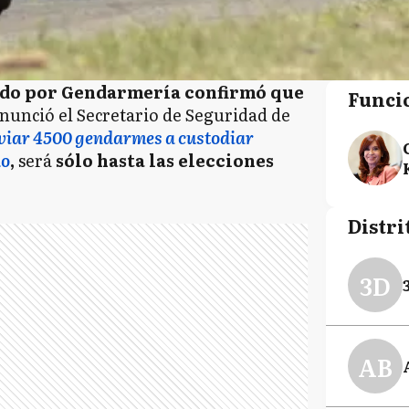
ado por Gendarmería confirmó que
Funci
nunció el Secretario de Seguridad de
viar 4500 gendarmes a custodiar
no
,
será
sólo hasta las elecciones
Distri
3D
AB