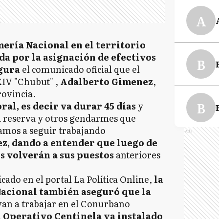
A
ería Nacional en el territorio
da por la asignación de efectivos
B
gura
el comunicado oficial que el
XIV "Chubut" ,
Adalberto Gimenez
,
Provincia.
B
al, es decir va durar 45 días
y
 reserva y otros gendarmes que
mos a seguir trabajando
Ads
z, dando a entender que luego de
B
s volverán a sus puestos
anteriores
ado en el portal La Política Online,
la
acional también aseguró que la
C
an a trabajar en el Conurbano
l Operativo Centinela ya instalado