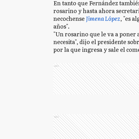
En tanto que Fernández tambié
rosarino y hasta ahora secretar
necochense
Jimena López
, "es a
años".
"Un rosarino que le va a poner
necesita", dijo el presidente so
por la que ingresa y sale el com
Ads
Ads