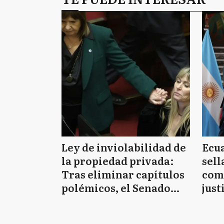
Ley de inviolabilidad de
Ecua
la propiedad privada:
sell
Tras eliminar capítulos
come
polémicos, el Senado
just
aprobó el proyecto de
Milei