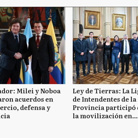
dor: Milei y Noboa
Ley de Tierras: La L
aron acuerdos en
de Intendentes de la
rcio, defensa y
Provincia participó
icia
la movilización en
defensa de la sober
argentina