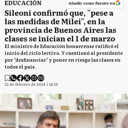
EDUCACIÓN
Añadir como fuente en
P
Pila
Sileoni confirmó que, "pese a
las medidas de Milei", en la
provincia de Buenos Aires las
Q
Quilmes
clases se inician el 1 de marzo
El ministro de Educación bonaerense ratificó el
inicio del ciclo lectivo. Y cuestionó al presidente
S
por "desfinanciar" y poner en riesgo las clases en
Saladillo
todos el país.
SV
22 de febrero de 2024 | 14:18
San Vicente