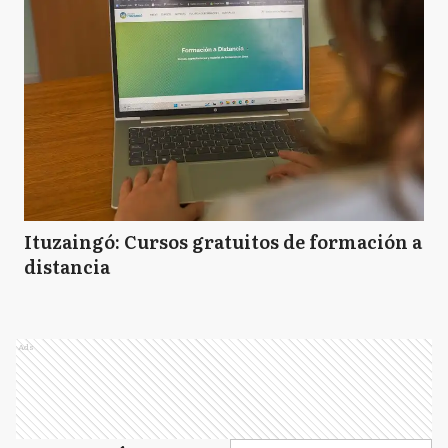
MP
Marcos Paz
MC
Mar Chiquita
M
Morón
Ituzaingó: Cursos gratuitos de formación a
distancia
N
Navarro
Ads
P
Pehuajó