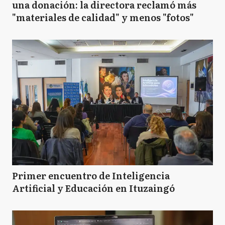
una donación: la directora reclamó más
H
"materiales de calidad" y menos "fotos"
Hurlingham
I
Ituzaingó
J
Junín
LN
Leandro N Alem
Primer encuentro de Inteligencia
Artificial y Educación en Ituzaingó
LD
Lomas de Zamora