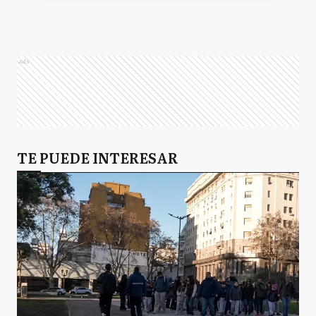
B
Berazategui
Ads
A
Avellaneda
B
TE PUEDE INTERESAR
Baradero
B
Berisso
B
Bolívar