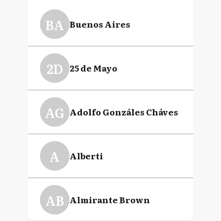
BA
Buenos Aires
2D
25 de Mayo
AG
Adolfo Gonzáles Cháves
A
Alberti
AB
Almirante Brown