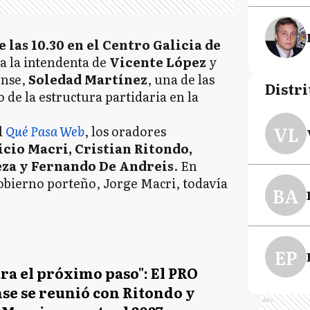
 las 10.30 en el Centro Galicia de
a la intendenta de
Vicente López
y
ense,
Soledad Martínez
, una de las
Distri
 de la estructura partidaria en la
VL
l
Qué Pasa Web
, los oradores
cio Macri, Cristian Ritondo,
eza y Fernando De Andreis
. En
 Gobierno porteño, Jorge Macri, todavía
BA
EP
ara el próximo paso": El PRO
se se reunió con Ritondo y
Ads