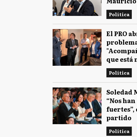
Mauricio 
Política
El PRO ab
problema
"Acompaña
que está 
Política
Soledad M
“Nos han
fuertes”,
partido
Política