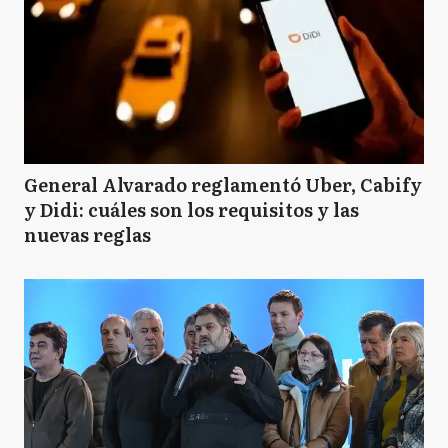
MC
Mar Chiquita
P
Pilar
General Alvarado reglamentó Uber, Cabify
y Didi: cuáles son los requisitos y las
nuevas reglas
C
Campana
LM
La Matanza