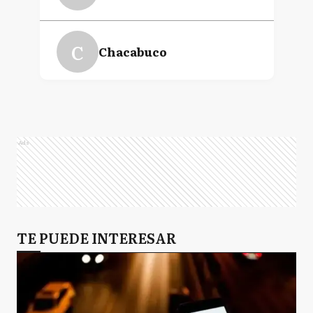
C
Chacabuco
M
Morón
Ads
CS
Coronel Suarez
SP
TE PUEDE INTERESAR
San Pedro
VG
Villa Gesell