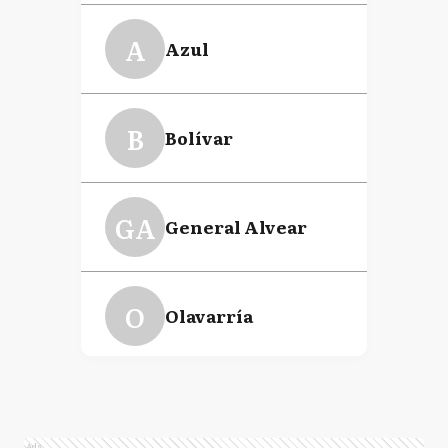
A
Azul
B
Bolívar
GA
General Alvear
O
Olavarría
RP
Roque Perez
Ads