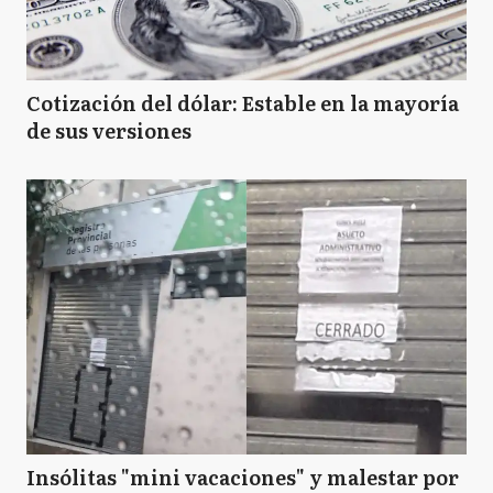
E
Ensenada
Cotización del dólar: Estable en la mayoría
de sus versiones
FV
Florencio Varela
GA
General Alvarado
GB
General Belgrano
GL
General La Madrid
Insólitas "mini vacaciones" y malestar por