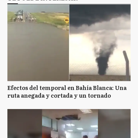
B
Berazategui
B
Berisso
B
Bolívar
Efectos del temporal en Bahía Blanca: Una
ruta anegada y cortada y un tornado
B
Bragado
C
Castelli