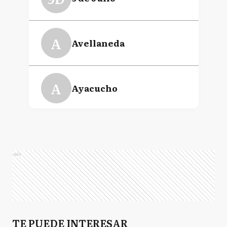
A
Avellaneda
A
Ayacucho
A
Azul
Ads
B
Balcarce
BJ
TE PUEDE INTERESAR
Benito Juarez