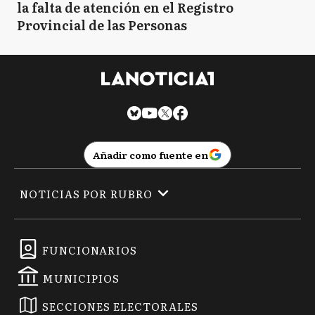
la falta de atención en el Registro
Provincial de las Personas
GP
General Paz
GP
General Pueyrredón
Añadir como fuente en
GL
Gral. Las Heras
NOTICIAS POR RUBRO
HY
Hipólito Yrigoyen
FUNCIONARIOS
MUNICIPIOS
LM
La Matanza
SECCIONES ELECTORALES