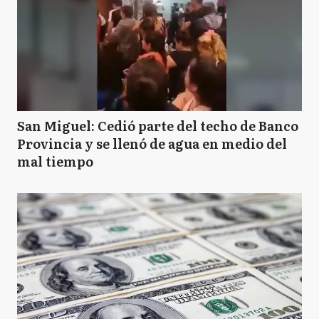
C
Chacabuco
C
Chascomús
San Miguel: Cedió parte del techo de Banco
Provincia y se llenó de agua en medio del
mal tiempo
CP
Coronel Pringles
CS
Coronel Suarez
D
Daireaux