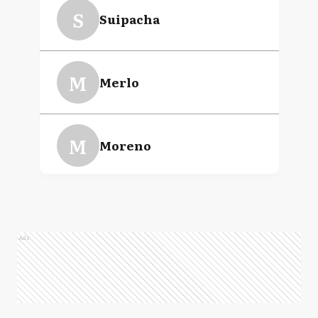
S
Suipacha
Ricardo Pedro
Curutchet
M
Merlo
M
Moreno
MP
Marcos Paz
Ads
M
Mercedes