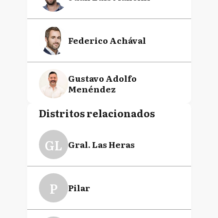
Federico Achával
Gustavo Adolfo
Menéndez
Distritos relacionados
Mariel Fernández
GL
Gral. Las Heras
Mauro Santiago García
P
Pilar
Leonardo Boto