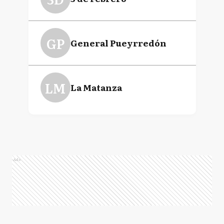
GP
General Pueyrredón
LM
La Matanza
Ads