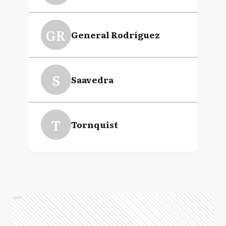
GR
General Rodríguez
S
Saavedra
T
Tornquist
Ads