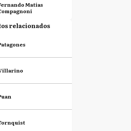
Fernando Matías
Compagnoni
tos relacionados
Anahí Silvina Bilbao
Patagones
Maite Milagros Alvado
Villarino
María Fernanda
Bevilacqua
Puan
Natalia Lorena
Dziakowski
Tornquist