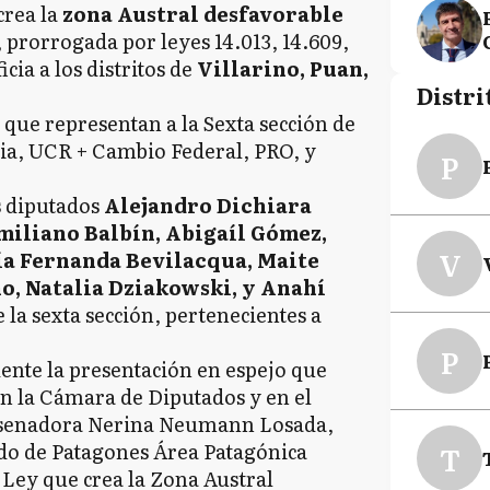
crea la
zona Austral desfavorable
 prorrogada por leyes 14.013, 14.609,
icia a los distritos de
Villarino, Puan,
Distri
 que representan a la Sexta sección de
ria, UCR + Cambio Federal, PRO, y
P
s diputados
Alejandro Dichiara
Emiliano Balbín, Abigaíl Gómez,
V
a Fernanda Bevilacqua, Maite
o, Natalia Dziakowski, y Anahí
 la sexta sección, pertenecientes a
P
dente la presentación en espejo que
en la Cámara de Diputados y en el
la senadora Nerina Neumann Losada,
ido de Patagones Área Patagónica
T
 Ley que crea la Zona Austral