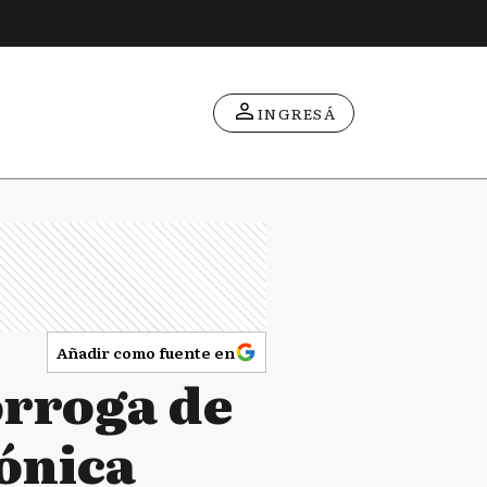
INGRESÁ
Añadir como fuente en
órroga de
gónica