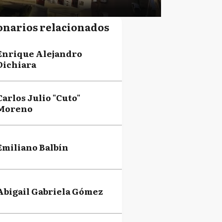
onarios relacionados
Enrique Alejandro
Dichiara
Carlos Julio "Cuto"
Moreno
Emiliano Balbín
Abigail Gabriela Gómez