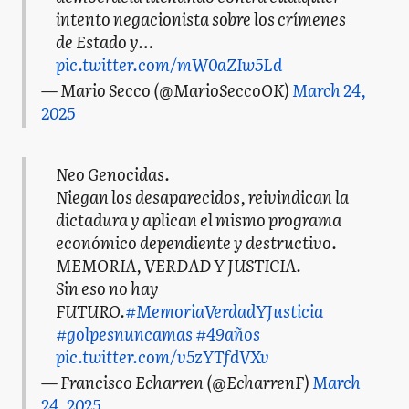
intento negacionista sobre los crímenes
de Estado y…
pic.twitter.com/mW0aZIw5Ld
— Mario Secco (@MarioSeccoOK)
March 24,
2025
Neo Genocidas.
Niegan los desaparecidos, reivindican la
dictadura y aplican el mismo programa
económico dependiente y destructivo.
MEMORIA, VERDAD Y JUSTICIA.
Sin eso no hay
FUTURO.
#MemoriaVerdadYJusticia
#golpesnuncamas
#49años
pic.twitter.com/v5zYTfdVXv
— Francisco Echarren (@EcharrenF)
March
24, 2025