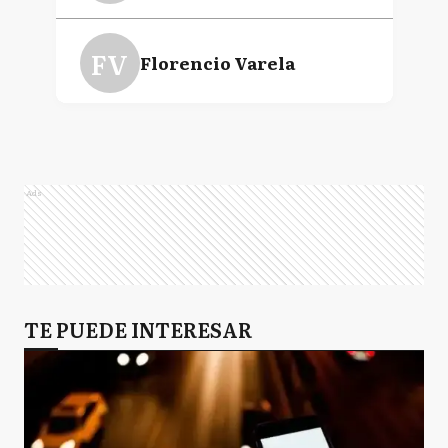
Fernando Adrián
Moreira
FV
Florencio Varela
T
Tigre
Ads
GS
General San Martín
AB
TE PUEDE INTERESAR
Almirante Brown
B
Berazategui