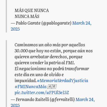
MÁS QUE NUNCA
NUNCA MÁS
— Pablo Garate (@pablogarate)
March 24,
2025
Caminamos un año más por aquellos
30.000 que hoy no están, porque aún nos
quieren arrebatar derechos, porque
quieren vender la patria al FMI.
El negacionismo no podrá transformar
este día en uno de olvido e
impunidad.
#MemoriaVerdadYjusticia
#FMINuncaMás
🇦🇷
pic.twitter.com/uFPUl3e15Z
— Fernando Raitelli (@ferraitelli)
March 24,
2025