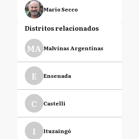
Mario Secco
Distritos relacionados
Francisco Echarren
MA
Malvinas Argentinas
Julio Zamora
E
Ensenada
Pablo Catriel Descalzo
C
Castelli
Jorge Horacio Ferraresi
I
Ituzaingó