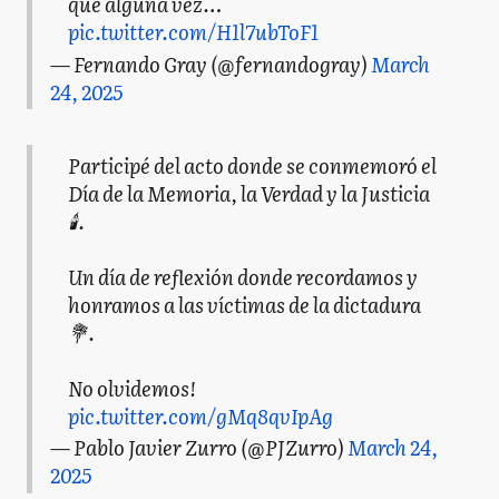
que alguna vez…
pic.twitter.com/H1l7ubToF1
— Fernando Gray (@fernandogray)
March
24, 2025
Participé del acto donde se conmemoró el
Día de la Memoria, la Verdad y la Justicia
🕯️.
Un día de reflexión donde recordamos y
honramos a las víctimas de la dictadura
💐.
No olvidemos!
pic.twitter.com/gMq8qvIpAg
— Pablo Javier Zurro (@PJZurro)
March 24,
2025