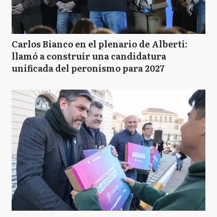
B
Berisso
Carlos Bianco en el plenario de Alberti:
llamó a construir una candidatura
TA
unificada del peronismo para 2027
Tres Arroyos
B
Baradero
M
Moreno