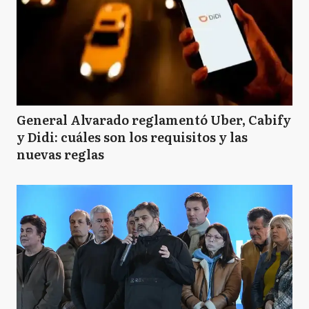
A
Avellaneda
Q
Quilmes
General Alvarado reglamentó Uber, Cabify
y Didi: cuáles son los requisitos y las
nuevas reglas
LP
La Plata
EE
Esteban Echeverría
P
Pehuajó