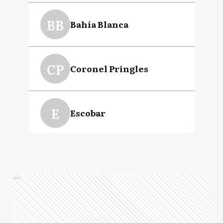
Ramiro Gutiérrez
BB
Bahía Blanca
Walter Hugo Blanco
CP
Coronel Pringles
Sergio Tomás Massa
E
Escobar
GA
General Alvarado
Ads
GL
General Lavalle