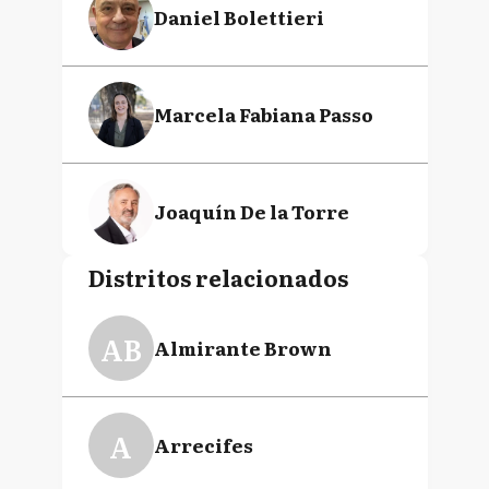
Daniel Bolettieri
Marcela Fabiana Passo
Joaquín De la Torre
Distritos relacionados
Sandro Adrián Guzmán
AB
Almirante Brown
Felipe Solá
A
Arrecifes