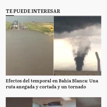
GS
TE PUEDE INTERESAR
General San Martín
GV
General Villegas
J
Junín
M
Magdalena
Efectos del temporal en Bahía Blanca: Una
ruta anegada y cortada y un tornado
MA
Malvinas Argentinas