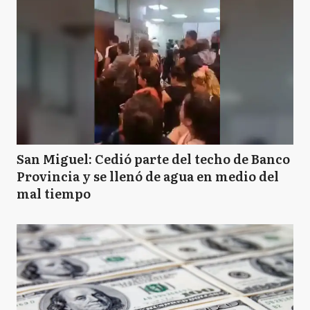
M
Mercedes
M
Merlo
O
Olavarría
San Miguel: Cedió parte del techo de Banco
Provincia y se llenó de agua en medio del
mal tiempo
P
Pilar
R
Rojas