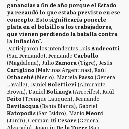
ganancias a fin de año porque el Estado
ya recaudó lo que estaba previsto en ese
concepto. Esto significaría ponerle
plata en el bolsillo a los trabajadores,
que vienen perdiendo la batalla contra
la inflación
".
Participaron los intendentes Luis
Andreotti
(San Fernando), Fernando
Carballo
(Magdalena), Julio
Zamora
(Tigre), Jesús
Cariglino
(Malvinas Argentinas), Raúl
Othacehé
(Merlo), Marcela
Passo
(General
Lavalle), Daniel
Bolettieri
(Almirante
Brown), Daniel
Bolinaga
(Arrecifes), Raúl
Feito
(Trenque Lauquen), Fernando
Bevilacqua
(Bahía Blanca), Gabriel
Katopodis
(San Isidro), Mario
Meoni
(Junín), German
Di Cesare
(General
Alvarado), Joaquín
De la Torre
(San