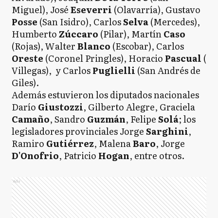
Miguel), José
Eseverri
(Olavarría), Gustavo
Posse
(San Isidro), Carlos
Selva
(Mercedes),
Humberto
Zúccaro
(Pilar), Martín
Caso
(Rojas), Walter
Blanco
(Escobar), Carlos
Oreste
(Coronel Pringles), Horacio
Pascual
(
Villegas), y Carlos
Puglielli
(San Andrés de
Giles).
Además estuvieron los diputados nacionales
Darío
Giustozzi
, Gilberto Alegre, Graciela
Camaño
, Sandro
Guzmán
, Felipe
Solá
; los
legisladores provinciales Jorge
Sarghini
,
Ramiro
Gutiérrez
, Malena
Baro
, Jorge
D'Onofrio
, Patricio
Hogan
, entre otros.
Ads