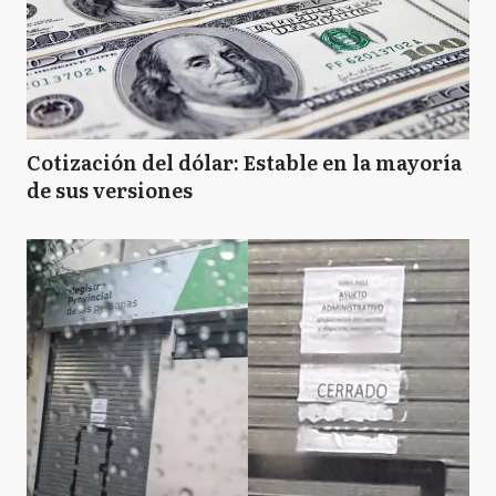
SA
San Andrés de Giles
SF
San Fernando
Cotización del dólar: Estable en la mayoría
de sus versiones
SI
San Isidro
SM
San Miguel
T
Tigre