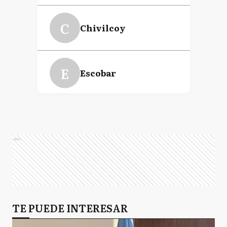
C
Chivilcoy
E
Escobar
EE
Esteban Echeverría
Ads
E
Ezeiza
GR
TE PUEDE INTERESAR
General Rodríguez