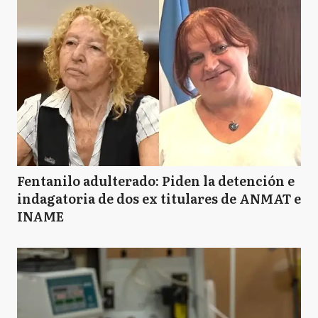
GS
General San Martín
H
Hurlingham
I
Ituzaingó
Fentanilo adulterado: Piden la detención e
indagatoria de dos ex titulares de ANMAT e
INAME
JC
José C. Paz
LM
La Matanza