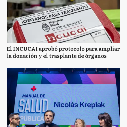
LP
La Plata
L
Lanús
El INCUCAI aprobó protocolo para ampliar
la donación y el trasplante de órganos
MA
Malvinas Argentinas
M
Merlo
M
Moreno