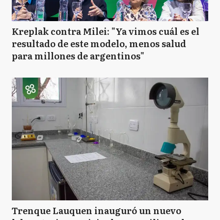
M
Morón
Kreplak contra Milei: "Ya vimos cuál es el
resultado de este modelo, menos salud
para millones de argentinos"
P
Pilar
Q
Quilmes
SF
San Fernando
SI
San Isidro
Trenque Lauquen inauguró un nuevo