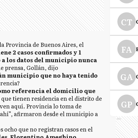
CT
la Provincia de Buenos Aires, el
FA
ene 2 casos confirmados y 1
a los datos del municipio nunca
de prensa, Gollán, dijo
GA
n municipio que no haya tenido
erencia?
omo referencia el domicilio que
que tienen residencia en el distrito de
GP
ven aquí. Provincia lo toma de
 ahí”, afirmaron desde el municipio a
Ads
os ocho que no registran casos en el
L
es, Florentino Ameghino,