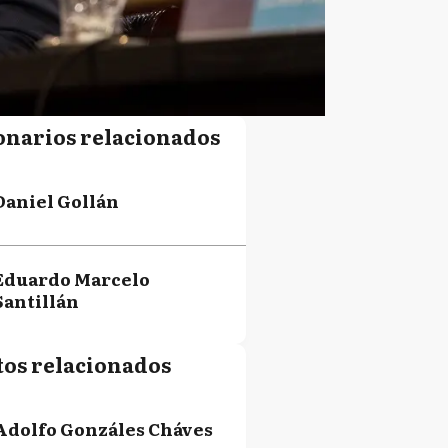
onarios relacionados
Daniel Gollán
Eduardo Marcelo
Santillán
tos relacionados
Adolfo Gonzáles Cháves