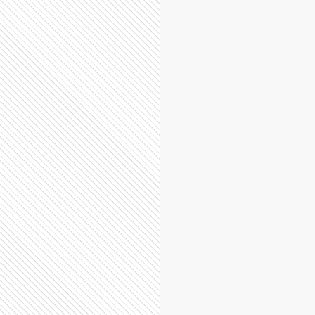
Rauch
Rivadavia
Salliquelo
Tornquist