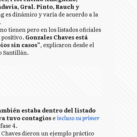
adavia, Gral. Pinto, Rauch y
g es dinámico y varía de acuerdo a la
R
.
o tienen pero en los listados oficiales
 positivo.
Gonzales Chaves está
ios sin casos”
, explicaron desde el
R
 Santillán.
S
T
ambién estaba dentro del listado
 ya tuvo contagios
e
incluso su primer
fase 4.
 Chaves dieron un ejemplo práctico