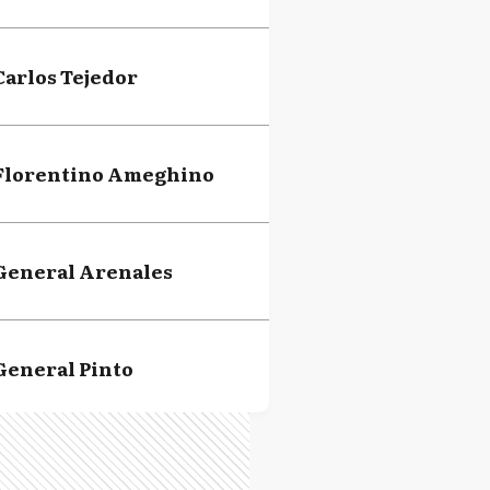
Carlos Tejedor
Florentino Ameghino
General Arenales
General Pinto
Lincoln