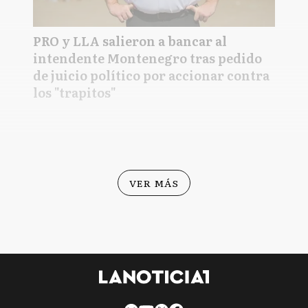
PRO y LLA salieron a bancar al
intendente Montenegro tras pedido
de juicio político por accionar contra
los "trapitos"
VER MÁS