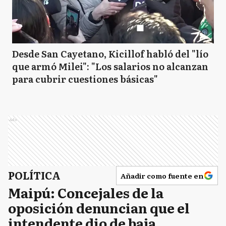
T
Tigre
Desde San Cayetano, Kicillof habló del "lío
que armó Milei": "Los salarios no alcanzan
VL
Vicente López
para cubrir cuestiones básicas"
BA
Buenos Aires
Ads
POLÍTICA
Añadir como fuente en
Maipú: Concejales de la
oposición denuncian que el
intendente dio de baja