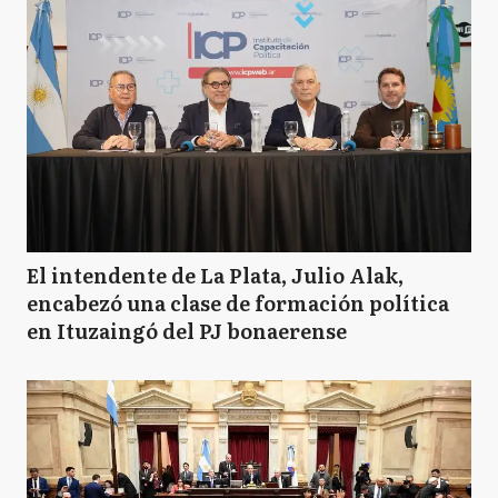
L
Lanús
LD
Lomas de Zamora
MA
Malvinas Argentinas
El intendente de La Plata, Julio Alak,
encabezó una clase de formación política
en Ituzaingó del PJ bonaerense
M
Merlo
M
Moreno