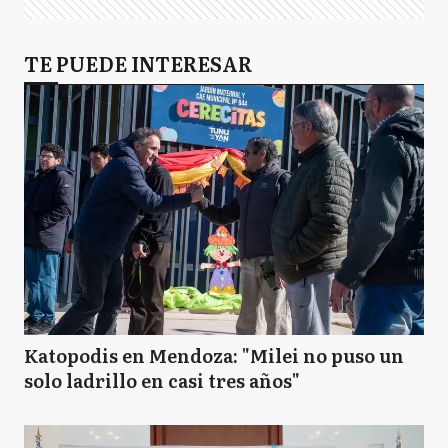
GS
TE PUEDE INTERESAR
General San Martín
H
Hurlingham
I
Ituzaingó
JC
José C. Paz
Katopodis en Mendoza: "Milei no puso un
solo ladrillo en casi tres años"
LM
La Matanza