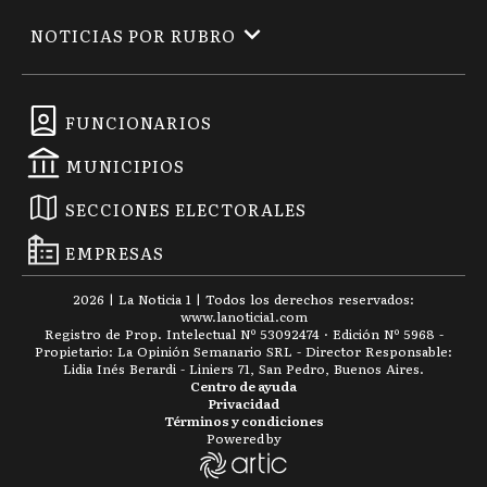
NOTICIAS POR RUBRO
FUNCIONARIOS
MUNICIPIOS
SECCIONES ELECTORALES
EMPRESAS
2026
|
La Noticia 1
| Todos los derechos reservados:
www.
lanoticia1.com
Registro de Prop. Intelectual Nº 53092474 · Edición Nº
5968
-
Propietario: La Opinión Semanario SRL - Director Responsable:
Lidia Inés Berardi - Liniers 71, San Pedro, Buenos Aires.
Centro de ayuda
Privacidad
Términos y condiciones
Powered by