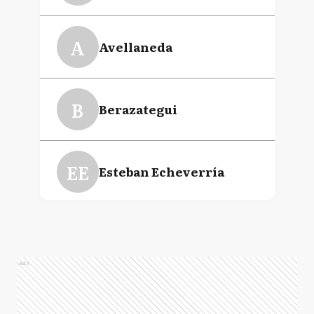
A
Avellaneda
B
Berazategui
EE
Esteban Echeverría
E
Ezeiza
Ads
FV
Florencio Varela