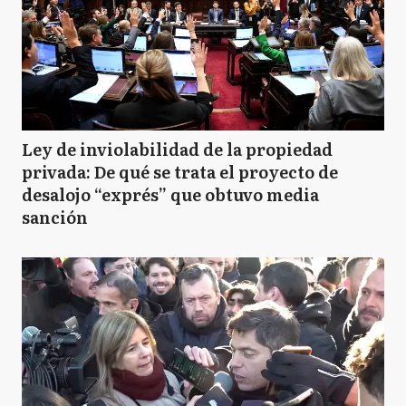
M
Morón
Q
Quilmes
Ley de inviolabilidad de la propiedad
privada: De qué se trata el proyecto de
desalojo “exprés” que obtuvo media
SF
San Fernando
sanción
SI
San Isidro
SM
San Miguel