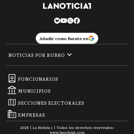
CC
Carlos Casares
CT
Carlos Tejedor
Añadir como fuente en
NOTICIAS POR RUBRO
CD
Carmen de Areco
FUNCIONARIOS
C
Castelli
MUNICIPIOS
SECCIONES ELECTORALES
C
EMPRESAS
Chacabuco
2026
|
La Noticia 1
| Todos los derechos reservados:
www.
lanoticia1.com