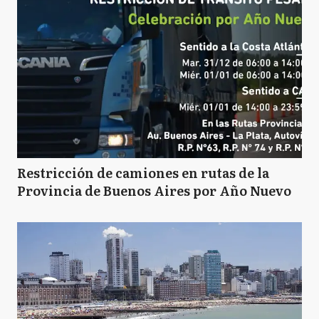
A
Avellaneda
A
Ayacucho
A
Azul
Restricción de camiones en rutas de la
Provincia de Buenos Aires por Año Nuevo
BB
Bahía Blanca
B
Balcarce