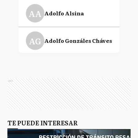
AA
Adolfo Alsina
AG
Adolfo Gonzáles Cháves
A
Alberti
Ads
AB
Almirante Brown
A
TE PUEDE INTERESAR
Arrecifes