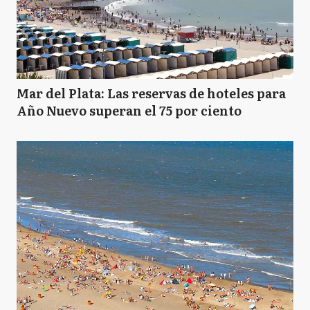
B
Baradero
BJ
Benito Juarez
Mar del Plata: Las reservas de hoteles para
Año Nuevo superan el 75 por ciento
B
Berazategui
B
Berisso
B
Bolívar