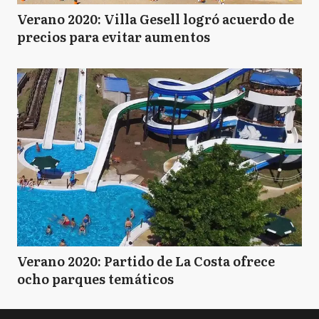
Verano 2020: Villa Gesell logró acuerdo de
B
Bragado
precios para evitar aumentos
B
Brandsen
C
Campana
C
Cañuelas
Verano 2020: Partido de La Costa ofrece
CS
Capitán Sarmiento
ocho parques temáticos