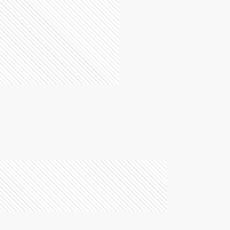
Azul
Bahía Blanca
Balcarce
Baradero
Benito Juarez