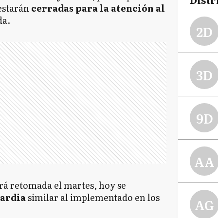
estarán
cerradas para la atención al
da.
2D
3D
9D
AA
rá retomada el martes, hoy se
ardia
similar al implementado en los
AG