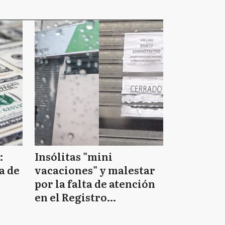
Berazategui
Berisso
Bolívar
:
Insólitas "mini
Bragado
a de
vacaciones" y malestar
por la falta de atención
en el Registro
Brandsen
Provincial de las
Personas