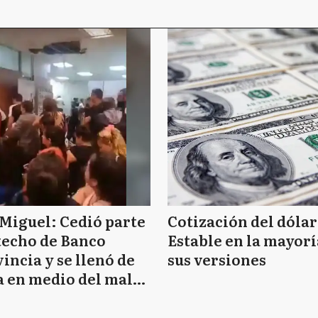
B
B
B
Miguel: Cedió parte
Cotización del dólar
B
techo de Banco
Estable en la mayorí
incia y se llenó de
sus versiones
 en medio del mal
B
mpo