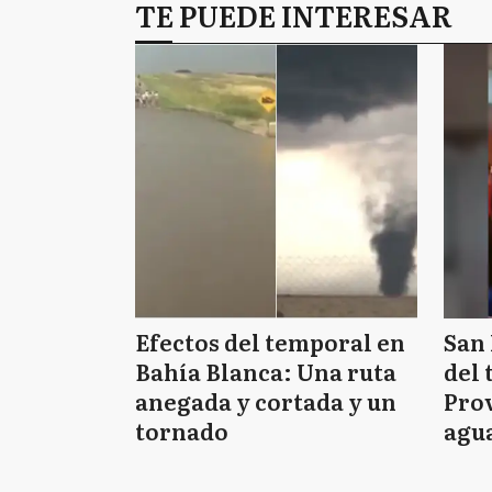
TE PUEDE INTERESAR
Efectos del temporal en
San 
Bahía Blanca: Una ruta
del 
anegada y cortada y un
Prov
tornado
agua
tie