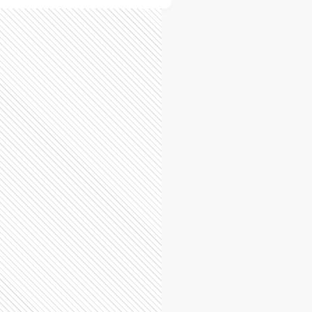
Alberti
Almirante Brown
Arrecifes
Avellaneda
Ayacucho