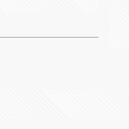
A
BB
B
B
BJ