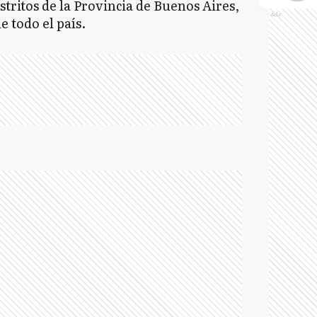
istritos de la Provincia de Buenos Aires,
Ads
e todo el país.
A
AB
A
A
A