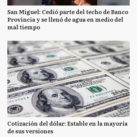
BJ
Benito Juarez
San Miguel: Cedió parte del techo de Banco
Provincia y se llenó de agua en medio del
mal tiempo
B
Berazategui
B
Berisso
B
Bolívar
B
Bragado
Cotización del dólar: Estable en la mayoría
de sus versiones