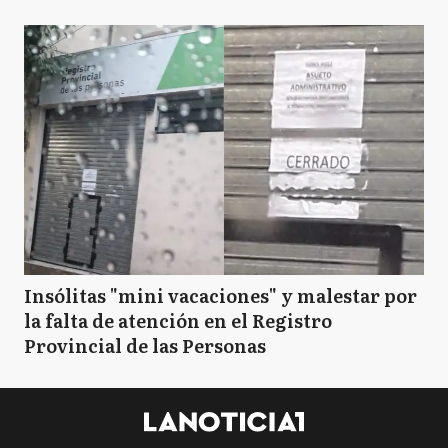
B
Brandsen
C
Campana
C
Cañuelas
CS
Capitán Sarmiento
Insólitas "mini vacaciones" y malestar por
la falta de atención en el Registro
Provincial de las Personas
CC
Carlos Casares