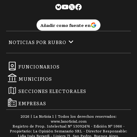
CT
Carlos Tejedor
Añadir como fuente en
CD
Carmen de Areco
NOTICIAS POR RUBRO
C
Castelli
FUNCIONARIOS
MUNICIPIOS
C
Chacabuco
SECCIONES ELECTORALES
EMPRESAS
C
Chascomús
2026
|
La Noticia 1
| Todos los derechos reservados:
www.
lanoticia1.com
Registro de Prop. Intelectual Nº 53092474 · Edición Nº
5966
-
Propietario: La Opinión Semanario SRL - Director Responsable:
Lidia Inés Berardi - Liniers 71, San Pedro, Buenos Aires.