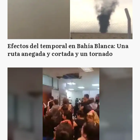
A
Ayacucho
A
Azul
Efectos del temporal en Bahía Blanca: Una
ruta anegada y cortada y un tornado
BB
Bahía Blanca
B
Balcarce
B
Baradero