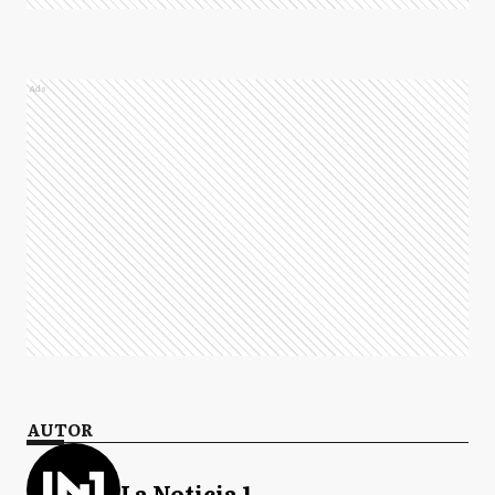
Ads
AUTOR
La Noticia 1