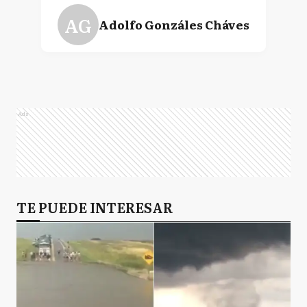
AG
Adolfo Gonzáles Cháves
A
Alberti
Ads
AB
Almirante Brown
A
TE PUEDE INTERESAR
Arrecifes
A
Avellaneda